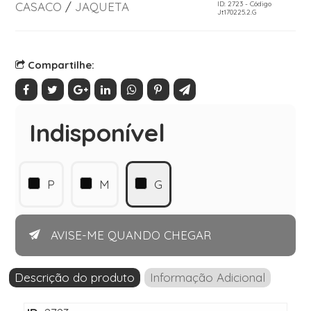
CASACO
/
JAQUETA
ID: 2723 - Código
Jt170225.2.G
Compartilhe:
Indisponível
P
M
G
AVISE-ME QUANDO CHEGAR
Descrição do produto
Informação Adicional