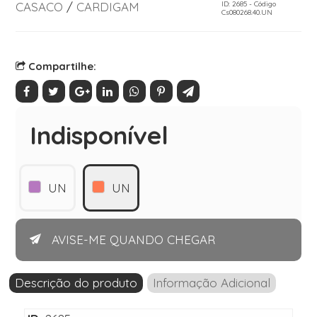
CASACO
/
CARDIGAM
ID: 2685 - Código
Cs080268.40.UN
Compartilhe:
Indisponível
UN
UN
AVISE-ME QUANDO CHEGAR
Descrição do produto
Informação Adicional