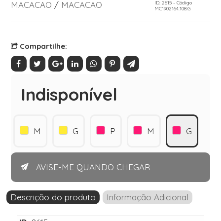
MACACAO
/
MACACAO
ID: 2615 - Código
MC1902164.108.G
Compartilhe:
Indisponível
M
G
P
M
G
AVISE-ME QUANDO CHEGAR
Descrição do produto
Informação Adicional