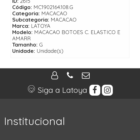
ID:
2615
Código:
MC1902164.108.G
Categoria:
MACACAO
Subcategoria:
MACACAO
Marca:
LATOYA
Modelo:
MACACAO BOTOES C. ELASTICO E
AMARR
Tamanho:
G
Unidade:
Unidade(s)
Siga a Latoya
Institucional