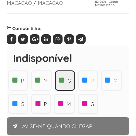
MACACAO
/
MACACAO
ID: 2595 - Código
MC1902163.5.G
Compartilhe:
Indisponível
P
M
G
P
M
G
P
M
G
AVISE-ME QUANDO CHEGAR