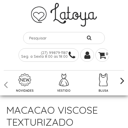
(27) 99879-1187
0
Seg. a Sexta 8:00 as 18:00
NOVIDADES
VESTIDO
BLUSA
MACACAO VISCOSE
TEXTURIZADO