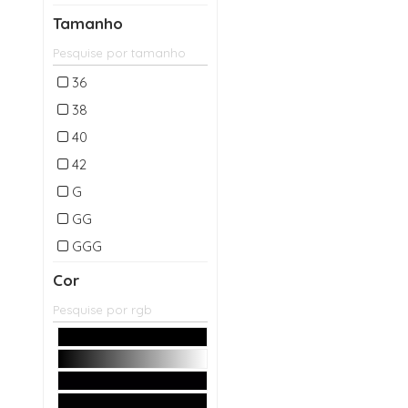
BOLSO
Tamanho
OUTLET
BLAZER MAX LISO
BOLSO
PARKA
BLUSA MUSCLE TEE
SAIA
36
BLUSA ALCA ANNA
SAIA MIDI
38
BLUSA ALCA
SHORT
40
ELASTICO
SHORT SAIA
42
BLUSA ALCA FINA
CETIM
T-SHIRT
G
BLUSA ALCA
TOP
GG
FRANZIDA NAYARA
VESTIDO
GGG
BLUSA ALÇA P PLUM
VESTIDO CURTO
DET BUSTO
M
Cor
VESTIDO LONGO
BLUSA ALCA
P
REGATA ANIMAL PRINT
VESTIDO MIDI
PP
BLUSA ALCA TRICO
UN
BICOLOR
BLUSA BERLIM