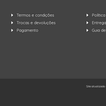
BASIC
BLUSA CAMISA
BASIC 2
Termos e condições
Polític
BLUSA CAMISA C.
Trocas e devoluções
Entre
BOTOES
Pagamento
Guia d
BLUSA CAMISA
DETALHE MANGA
BLUSA CAMISA
ESSENCE C. BOLSO
BLUSA CAMISA MNG
LG LASIE
BLUSA CAMISA MNG
LONGA BELLA DORIS
BLUSA CAMISA
VISCOSE MNG 3.4
Site atualizado
BLUSA CAMISETA
BELLA
BLUSA CANELADA
DET FLOR