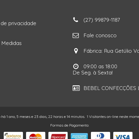
(27) 99879-1187
a de privacidade
ga
Fale conosco
e Medidas
Fábrica: Rua Getúlio Va
09:00 as 18:00
De Seg. à Sexta!
BEBEL CONFECÇÕES LT
o há 1 ano, 5 meses e 23 dias, 22 horas e 14 minutos.
1 Visitantes on-line neste mom
Formas de Pagamento: