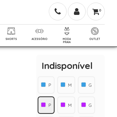
0
SHORTS
ACESSÓRIO
MODA
OUTLET
PRAIA
Indisponível
P
M
G
P
M
G