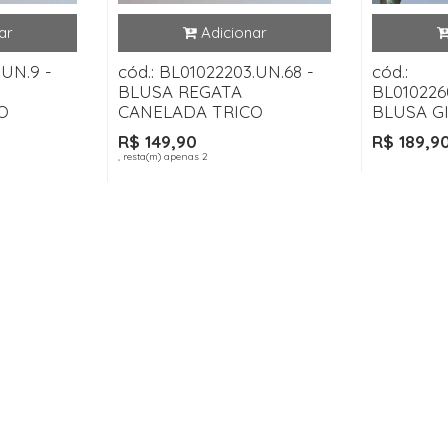
.UN.9 -
cód.: BL01022203.UN.68 -
cód.:
BLUSA REGATA
BL010226
O
CANELADA TRICO
BLUSA G
R$ 149,90
R$ 189,9
, resta(m) apenas 2