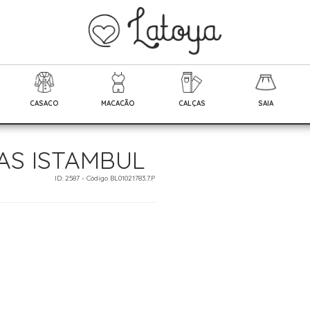
CASACO
MACACÃO
CALÇAS
SAIA
AS ISTAMBUL
ID: 2587 - Código BL01021783.7.P