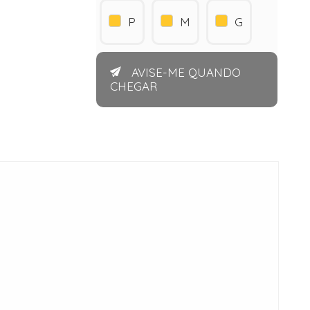
P
M
G
AVISE-ME QUANDO
CHEGAR