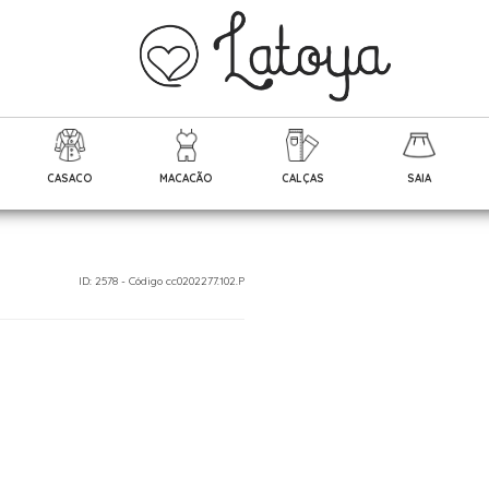
CASACO
MACACÃO
CALÇAS
SAIA
ID: 2578 - Código cc0202277.102.P