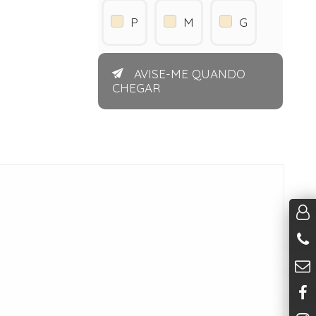
P
M
G
AVISE-ME QUANDO
CHEGAR