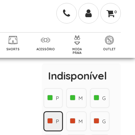
0
SHORTS
ACESSÓRIO
MODA
OUTLET
PRAIA
Indisponível
P
M
G
P
M
G