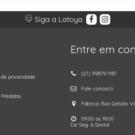
Siga a Latoya
Entre em co
(27) 99879-1187
a de privacidade
ga
Fale conosco
e Medidas
Fábrica: Rua Getúlio Va
09:00 as 18:00
De Seg. à Sexta!