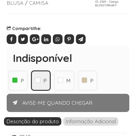
BLUSA
/
CAMISA
ID: 2569 - Código
BL01021784.68.P
Compartilhe:
Indisponível
P
P
M
P
AVISE-ME QUANDO CHEGAR
Descrição do produto
Informação Adicional