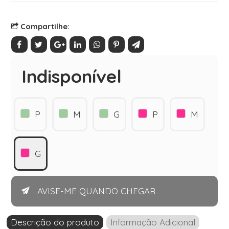
Compartilhe:
Indisponível
P
M
G
P
M
G
AVISE-ME QUANDO CHEGAR
Descrição do produto
Informação Adicional