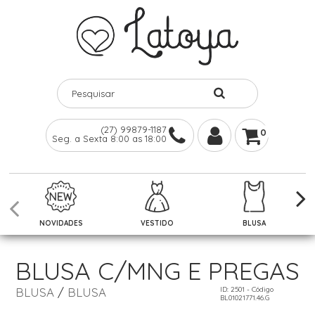
(27) 99879-1187
0
Seg. a Sexta 8:00 as 18:00
NOVIDADES
VESTIDO
BLUSA
BLUSA C/MNG E PREGAS
BLUSA
/
BLUSA
ID: 2501 - Código
BL01021771.46.G