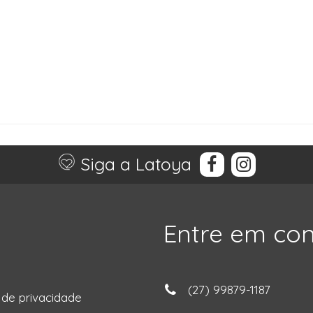
Siga a Latoya
Entre em co
(27) 99879-1187
a de privacidade