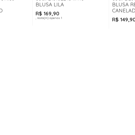
BLUSA LILA
BLUSA R
O
CANELAD
R$ 169,90
, resta(m) apenas 1
R$ 149,9