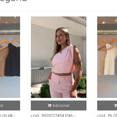
.UN.68 -
cód.: Bl01022454.P.46 -
cód.: BL0