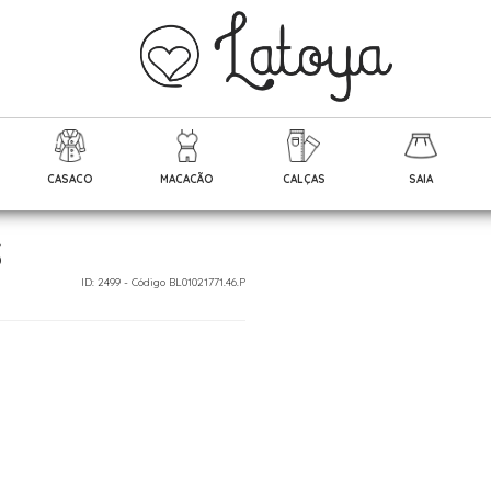
CASACO
MACACÃO
CALÇAS
SAIA
S
ID: 2499 - Código BL01021771.46.P