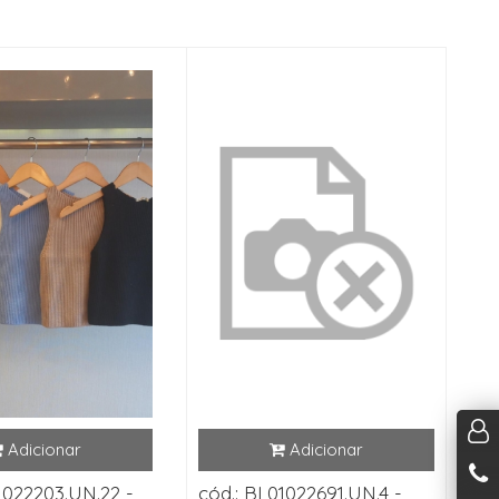
1022203.UN.22 -
cód.: BL01022691.UN.4 -