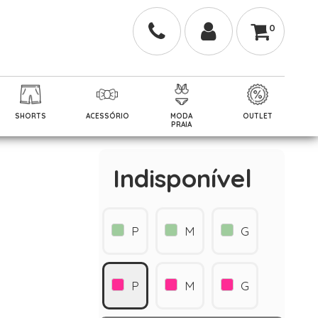
0
SHORTS
ACESSÓRIO
MODA
OUTLET
PRAIA
Indisponível
P
M
G
P
M
G