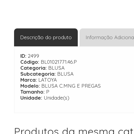
Descrição do produto
Informação Adiciona
ID:
2499
Código:
BL01021771.46.P
Categoria:
BLUSA
Subcategoria:
BLUSA
Marca:
LATOYA
Modelo:
BLUSA C.MNG E PREGAS
Tamanho:
P
Unidade:
Unidade(s)
Produtos da mesma cat