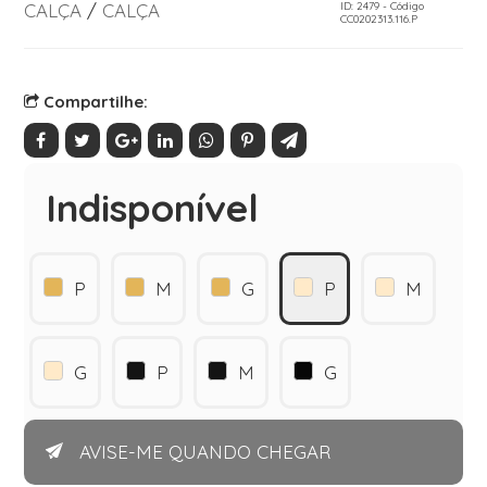
CALÇA
/
CALÇA
ID: 2479 - Código
CC0202313.116.P
Compartilhe:
Indisponível
P
M
G
P
M
G
P
M
G
AVISE-ME QUANDO CHEGAR