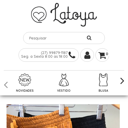
(27) 99879-1187
0
Seg. a Sexta 8:00 as 18:00
NOVIDADES
VESTIDO
BLUSA