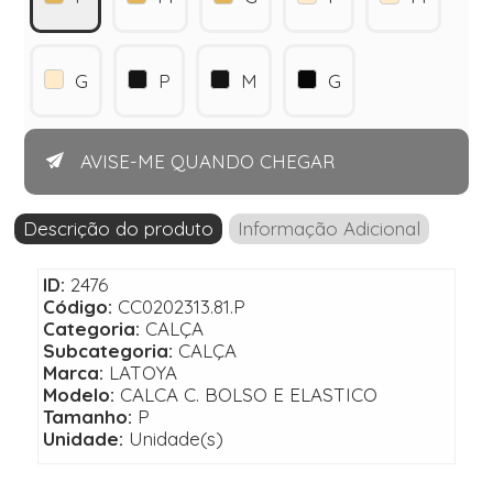
G
P
M
G
AVISE-ME QUANDO CHEGAR
Descrição do produto
Informação Adicional
ID:
2476
Código:
CC0202313.81.P
Categoria:
CALÇA
Subcategoria:
CALÇA
Marca:
LATOYA
Modelo:
CALCA C. BOLSO E ELASTICO
Tamanho:
P
Unidade:
Unidade(s)