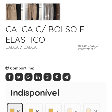
CALCA C/ BOLSO E
ELASTICO
CALÇA
/
CALÇA
ID: 2476 - Código
CC0202313.81.P
Compartilhe:
Indisponível
P
M
G
P
M