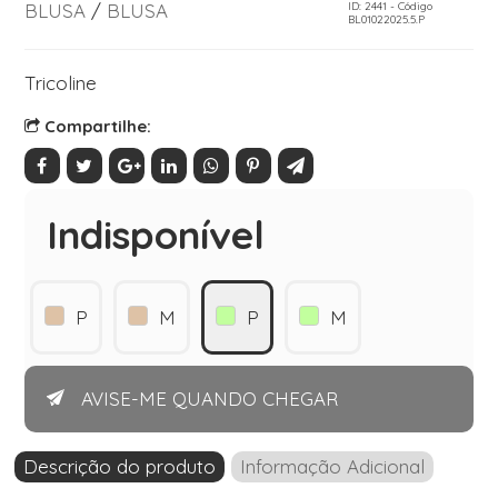
BLUSA
/
BLUSA
ID: 2441 - Código
BL01022025.5.P
Tricoline
Compartilhe:
Indisponível
P
M
P
M
AVISE-ME QUANDO CHEGAR
Descrição do produto
Informação Adicional