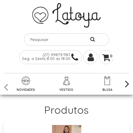
(27) 99879-1187
0
Seg. a Sexta 8:00 as 18:00
NOVIDADES
VESTIDO
BLUSA
Produtos