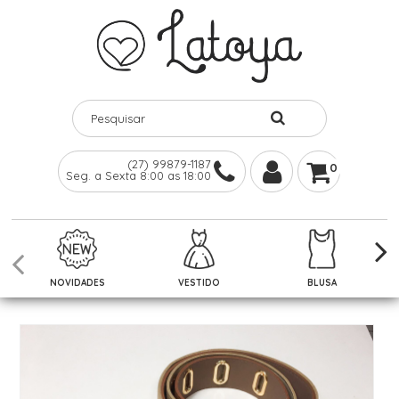
(27) 99879-1187
0
Seg. a Sexta 8:00 as 18:00
NOVIDADES
VESTIDO
BLUSA