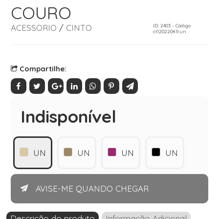
COURO
ACESSORIO
/
CINTO
ID: 2403 - Código
ct1202204.9.un
Compartilhe:
Indisponível
UN
UN
UN
UN
AVISE-ME QUANDO CHEGAR
Descrição do produto
Informação Adicional