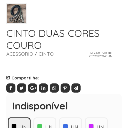
CINTO DUAS CORES
COURO
ACESSORIO
/
CINTO
ID: 2378 - Código
CT1202259.45.UN
Compartilhe:
Indisponível
UN
UN
UN
UN