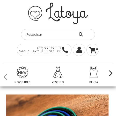
(27) 99879-1187
0
Seg. a Sexta 8:00 as 18:00
NOVIDADES
VESTIDO
BLUSA