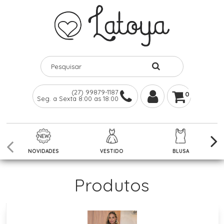
(27) 99879-1187
0
Seg. a Sexta 8:00 as 18:00
NOVIDADES
VESTIDO
BLUSA
Produtos