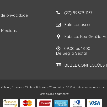
(27) 99879-1187
a de privacidade
ga
Fale conosco
e Medidas
Fábrica: Rua Getúlio Va
09:00 as 18:00
De Seg. à Sexta!
BEBEL CONFECÇÕES LT
 há 1 ano, 5 meses e 22 dias, 17 horas e 25 minutos.
30 Visitantes on-line neste mo
Formas de Pagamento: