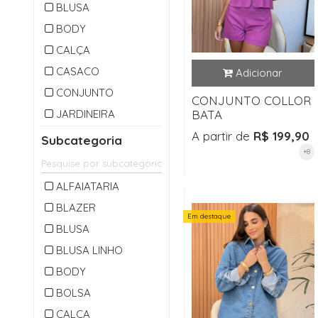
BLUSA
BODY
CALÇA
CASACO
CONJUNTO
CONJUNTO COLLOR
JARDINEIRA
BATA
MACACAO
A partir de
R$ 199,90
Subcategoria
+8
OUTLET
PARKA
ALFAIATARIA
SAIA
BLAZER
Em destaque
SHORTS
BLUSA
VESTIDO
BLUSA LINHO
BODY
BOLSA
CALÇA