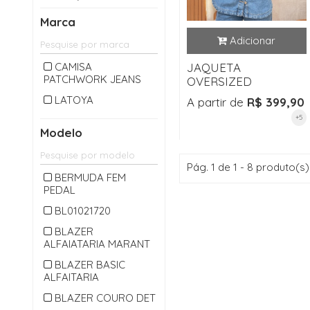
CALÇA LONGA
Marca
CAMISA
CARDIGAM
CAMISA
JAQUETA
PATCHWORK JEANS
CASACO
OVERSIZED
CASAQUETO
LATOYA
A partir de
R$ 399,90
+5
CHAPEU
Modelo
CINTO
COLETE
Pág. 1 de 1 - 8 produto(s)
BERMUDA FEM
CONJUNTO
PEDAL
CROPPED
BL01021720
JAQUETA
BLAZER
ALFAIATARIA MARANT
JARDINEIRA
BLAZER BASIC
JEANS
ALFAITARIA
MACACAO
BLAZER COURO DET
MACAQUINHO