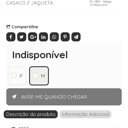
CASACO
/
JAQUETA
ID: 2303 - Código
JT170222.9.M
Compartilhe:
Indisponível
P
M
AVISE-ME QUANDO CHEGAR
Descrição do produto
Informação Adicional