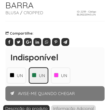
BARRA
BLUSA
/
CROPPED
ID: 2259 - Código
BL01022014.5.UN
Compartilhe:
Indisponível
UN
UN
UN
AVISE-ME QUANDO CHEGAR
Descrição do produto
Informação Adicional