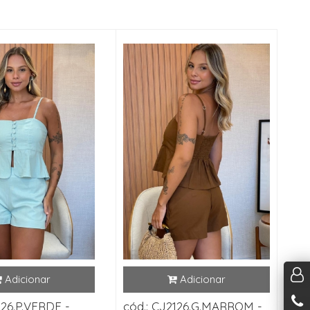
126.P.VERDE -
cód.: CJ2126.G.MARROM -