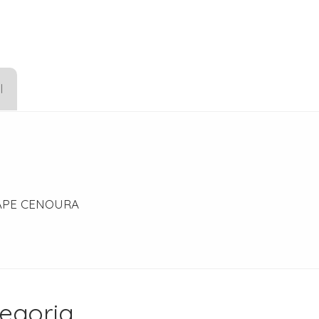
l
APE CENOURA
egoria