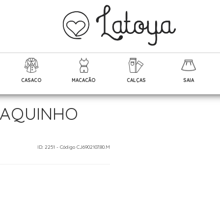
CASACO
MACACÃO
CALÇAS
SAIA
SAQUINHO
ID: 2251 - Código CJ6902107.80.M