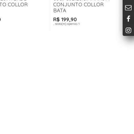
TO COLLOR
CONJUNTO COLLOR
BATA
0
R$ 199,90
, resta(m) apenas 1