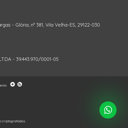
rgas - Glória, nº 381, Vila Velha-ES, 29122-030
DA - 39.443.970/0001-05
mento
 criptografadas.