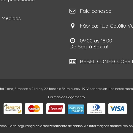
ga
Fale conosco
e Medidas
Fábrica: Rua Getúlio Va
09:00 as 18:00
De Seg. à Sexta!
BEBEL CONFECÇÕES LT
 há 1 ano, 5 meses e 21 dias, 22 horas e 54 minutos.
19 Visitantes on-line neste mo
Formas de Pagamento:
possui alta segurança de armazenamento de dados. As informações financeiros são