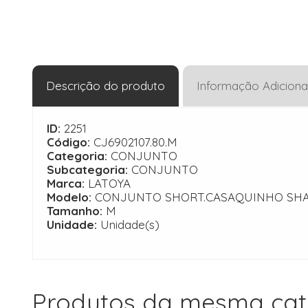
Descrição do produto
Informação Adiciona
ID:
2251
Código:
CJ6902107.80.M
Categoria:
CONJUNTO
Subcategoria:
CONJUNTO
Marca:
LATOYA
Modelo:
CONJUNTO SHORT.CASAQUINHO SH
Tamanho:
M
Unidade:
Unidade(s)
Produtos da mesma cat