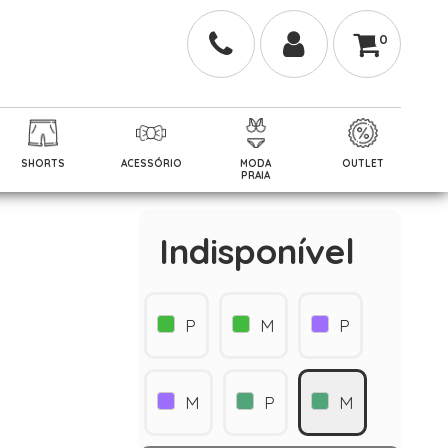
0
SHORTS
ACESSÓRIO
MODA
OUTLET
PRAIA
Indisponível
P
M
P
M
P
M