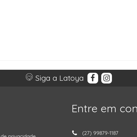
Siga a Latoya
Entre em co
(27) 99879-1187
a de privacidade