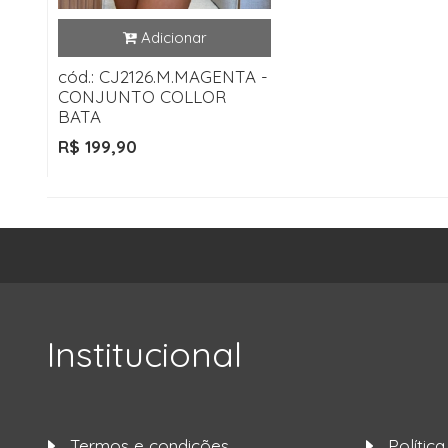
cód.: CJ2126.M.MAGENTA -
CONJUNTO COLLOR
BATA
R$ 199,90
Institucional
Termos e condições
Polític