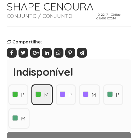
SHAPE CENOURA
CONJUNTO
/
CONJUNTO
ID: 2247 - Código
CJ6902107.5.M
Compartilhe:
Indisponível
P
M
P
M
P
M