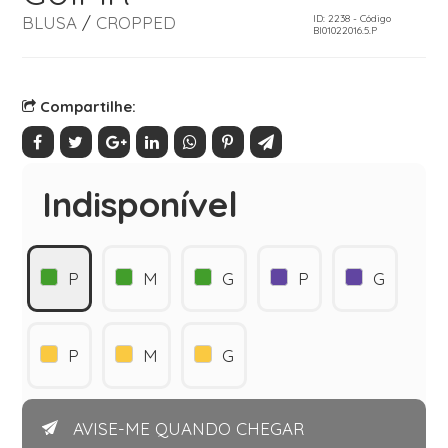
BLUSA
/
CROPPED
ID: 2238 - Código
Bl01022016.5.P
Compartilhe:
Indisponível
P
M
G
P
G
P
M
G
AVISE-ME QUANDO CHEGAR