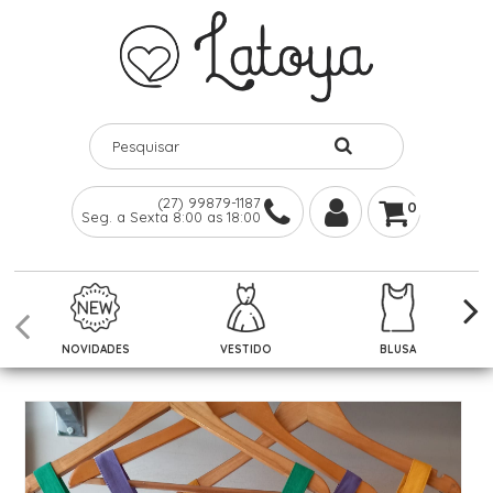
(27) 99879-1187
0
Seg. a Sexta 8:00 as 18:00
NOVIDADES
VESTIDO
BLUSA