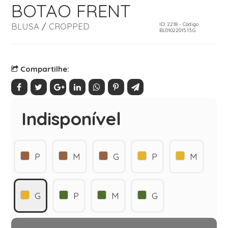
BOTAO FRENT
BLUSA
/
CROPPED
ID: 2218 - Código
BL01022015.13.G
Compartilhe:
Indisponível
P
M
G
P
M
G
P
M
G