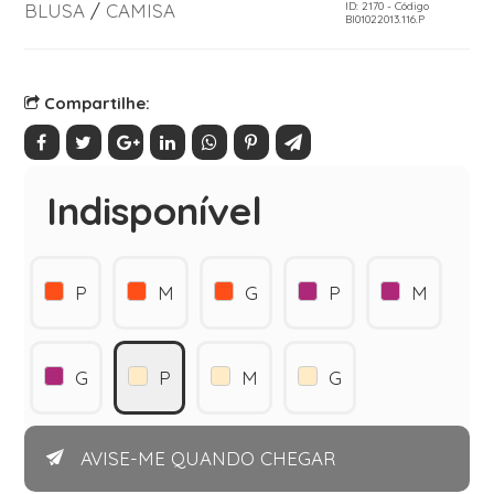
BLUSA
/
CAMISA
ID: 2170 - Código
Bl01022013.116.P
Compartilhe:
Indisponível
P
M
G
P
M
G
P
M
G
AVISE-ME QUANDO CHEGAR