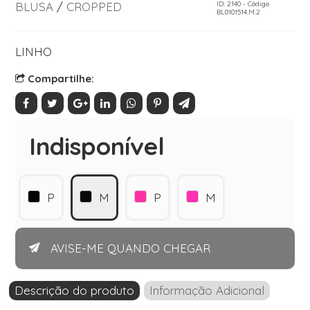
BLUSA
/
CROPPED
ID: 2140 - Código
BL0101514.M.2
LINHO
Compartilhe:
Indisponível
P
M
P
M
AVISE-ME QUANDO CHEGAR
Descrição do produto
Informação Adicional