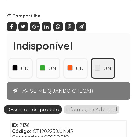
Compartilhe:
Indisponível
UN
UN
UN
UN
AVISE-ME QUANDO CHEGAR
Descrição do produto
Informação Adicional
ID:
2138
Código:
CT1202258.UN.45