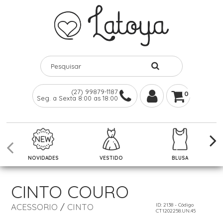
(27) 99879-1187
0
Seg. a Sexta 8:00 as 18:00
NOVIDADES
VESTIDO
BLUSA
CINTO COURO
ACESSORIO
/
CINTO
ID: 2138 - Código
CT1202258.UN.45