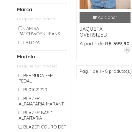
CALÇA LONGA
Marca
CAMISA
CARDIGAM
CAMISA
JAQUETA
PATCHWORK JEANS
CASACO
OVERSIZED
CASAQUETO
LATOYA
A partir de
R$ 399,90
+5
CHAPEU
Modelo
CINTO
COLETE
Pág. 1 de 1 - 8 produto(s)
BERMUDA FEM
CONJUNTO
PEDAL
CROPPED
BL01021720
JAQUETA
BLAZER
ALFAIATARIA MARANT
JARDINEIRA
BLAZER BASIC
JEANS
ALFAITARIA
MACACAO
BLAZER COURO DET
MACAQUINHO