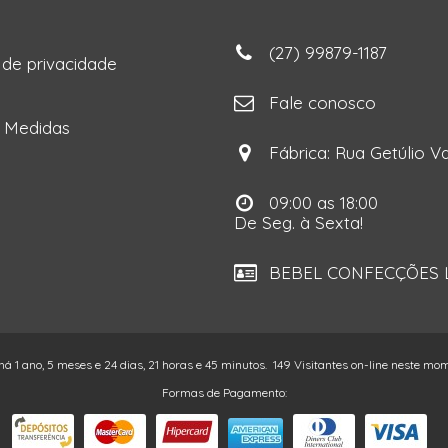
(27) 99879-1187
a de privacidade
ga
Fale conosco
e Medidas
Fábrica: Rua Getúlio Va
09:00 as 18:00
De Seg. à Sexta!
BEBEL CONFECÇÕES LT
há 1 ano, 5 meses e 24 dias, 21 horas e 45 minutos.
149 Visitantes on-line neste mo
Formas de Pagamento: