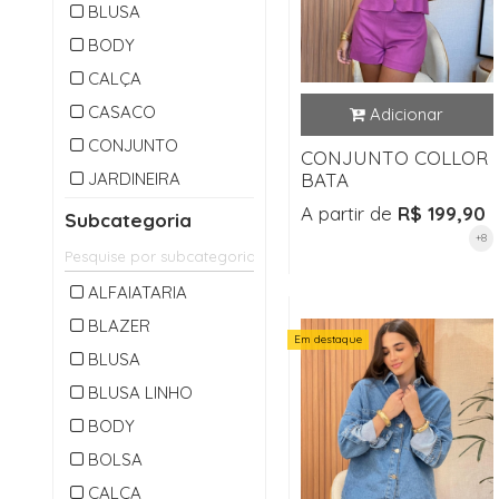
BLUSA
BODY
CALÇA
CASACO
CONJUNTO
CONJUNTO COLLOR
JARDINEIRA
BATA
MACACAO
A partir de
R$ 199,90
Subcategoria
+8
OUTLET
PARKA
ALFAIATARIA
SAIA
BLAZER
Em destaque
SHORTS
BLUSA
VESTIDO
BLUSA LINHO
BODY
BOLSA
CALÇA