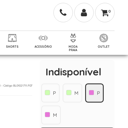
0
SHORTS
ACESSÓRIO
MODA
OUTLET
PRAIA
Indisponível
1 - Código BL01021711.P.07
P
M
P
M