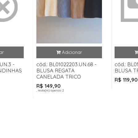
UN.3 -
cód.: BL01022203.UN.68 -
cód.: BL0
NDINHAS
BLUSA REGATA
BLUSA T
CANELADA TRICO
R$ 119,90
R$ 149,90
, resta(m) apenas 2