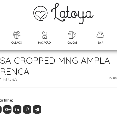
CASACO
MACACÃO
CALÇAS
SAIA
SA CROPPED MNG AMPLA
ORENCA
/
BLUSA
ID: 178
rtilhe: