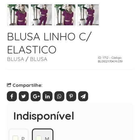
BLUSA LINHO C/
ELASTICO
BLUSA
/
BLUSA
ID: 1712 - Código
BL01021704.M.039
Compartilhe:
Indisponível
P
M