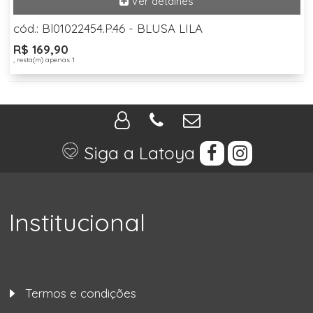
cód.: Bl01022454.P.46 - BLUSA LILA
R$ 169,90
, resta(m) apenas 1
Siga a Latoya
Institucional
Termos e condições