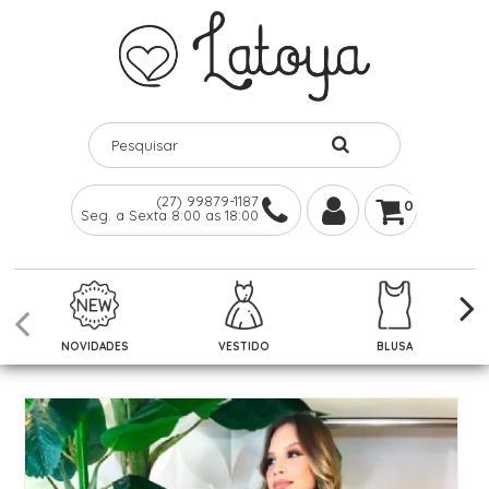
(27) 99879-1187
0
Seg. a Sexta 8:00 as 18:00
NOVIDADES
VESTIDO
BLUSA