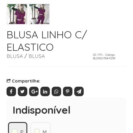
BLUSA LINHO C/
ELASTICO
BLUSA
/
BLUSA
ID: 1711 - Código
BL01021704.P.039
Compartilhe:
Indisponível
P
M