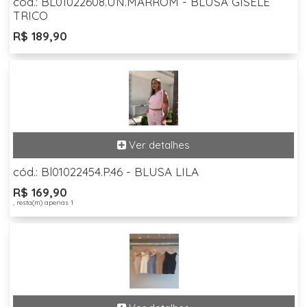
cód.: BL01022608.UN.MARROM - BLUSA GISELE
TRICO
R$ 189,90
cód.: Bl01022454.P.46 - BLUSA LILA
R$ 169,90
, resta(m) apenas 1