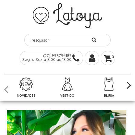
(27) 99879-1187
0
Seg. a Sexta 8:00 as 18:00
NOVIDADES
VESTIDO
BLUSA