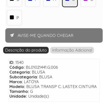
P
AVISE-ME QUANDO CHEGAR
Descrição do produto
Informação Adicional
ID:
1540
Código:
BL01021441.G.006
Categoria:
BLUSA
Subcategoria:
BLUSA
Marca:
LATOYA
Modelo:
BLUSA TRANSP C. LASTEX CINTURA
Tamanho:
G
Unidade:
Unidade(s)