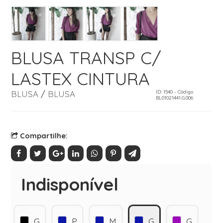
BLUSA TRANSP C/
LASTEX CINTURA
BLUSA
/
BLUSA
ID: 1540 - Código
BL01021441.G.006
Compartilhe:
Indisponível
G
P
M
G
G