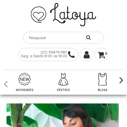
(27) 99879-1187
0
Seg. a Sexta 8:00 as 18:00
NOVIDADES
VESTIDO
BLUSA