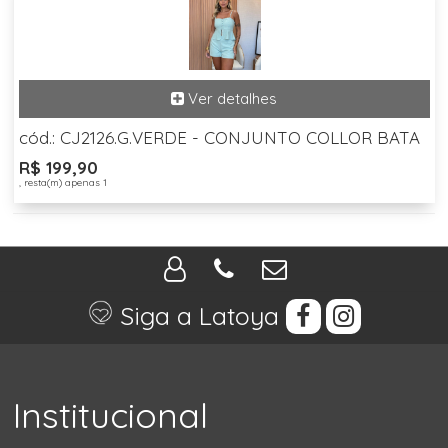
cód.: CJ2126.G.VERDE - CONJUNTO COLLOR BATA
R$ 199,90
, resta(m) apenas 1
Siga a Latoya
Institucional