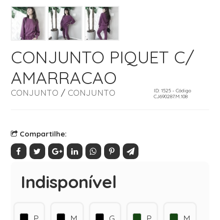
CONJUNTO PIQUET C/
AMARRACAO
CONJUNTO
/
CONJUNTO
ID: 1525 - Código
CJ690287.M.108
Compartilhe:
Indisponível
P
M
G
P
M