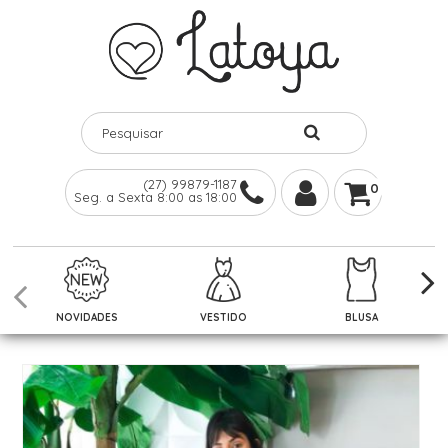
(27) 99879-1187
0
Seg. a Sexta 8:00 as 18:00
NOVIDADES
VESTIDO
BLUSA