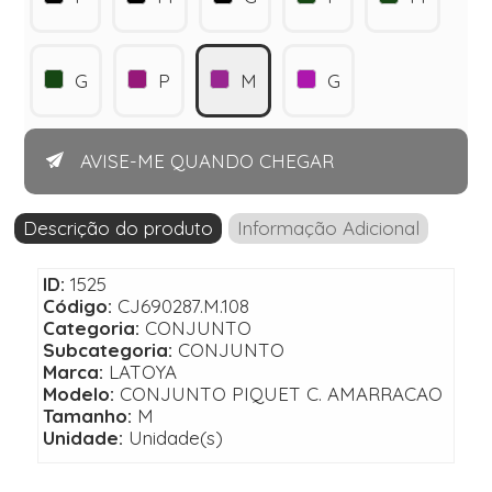
G
P
M
G
AVISE-ME QUANDO CHEGAR
Descrição do produto
Informação Adicional
ID:
1525
Código:
CJ690287.M.108
Categoria:
CONJUNTO
Subcategoria:
CONJUNTO
Marca:
LATOYA
Modelo:
CONJUNTO PIQUET C. AMARRACAO
Tamanho:
M
Unidade:
Unidade(s)