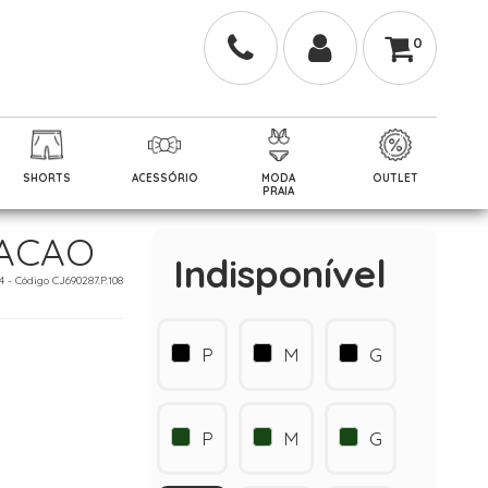
0
SHORTS
ACESSÓRIO
MODA
OUTLET
PRAIA
RACAO
Indisponível
24 - Código CJ690287.P.108
P
M
G
P
M
G