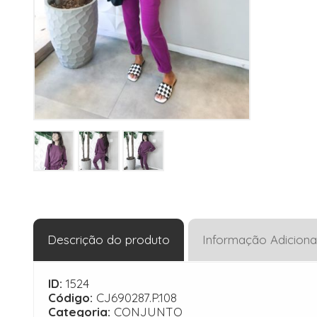
Descrição do produto
Informação Adiciona
ID:
1524
Código:
CJ690287.P.108
Categoria:
CONJUNTO