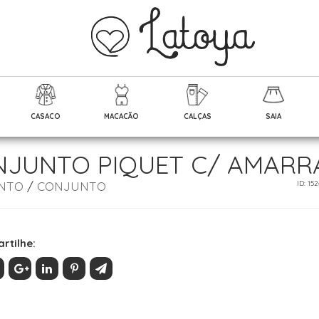
CASACO
MACACÃO
CALÇAS
SAIA
NJUNTO PIQUET C/ AMAR
NTO
/
CONJUNTO
ID: 15
rtilhe: