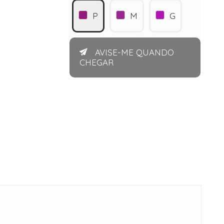
P
M
G
AVISE-ME QUANDO
CHEGAR