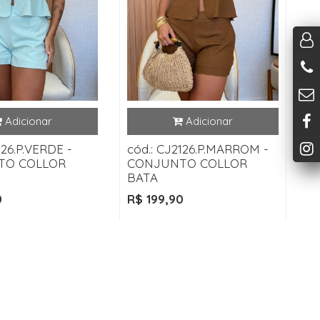
126.P.VERDE -
cód.: CJ2126.P.MARROM -
TO COLLOR
CONJUNTO COLLOR
BATA
0
R$ 199,90