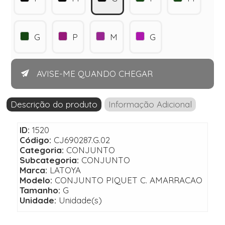
G
P
M
G
AVISE-ME QUANDO CHEGAR
Descrição do produto
Informação Adicional
ID:
1520
Código:
CJ690287.G.02
Categoria:
CONJUNTO
Subcategoria:
CONJUNTO
Marca:
LATOYA
Modelo:
CONJUNTO PIQUET C. AMARRACAO
Tamanho:
G
Unidade:
Unidade(s)