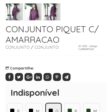
CONJUNTO PIQUET C/
AMARRACAO
CONJUNTO
/
CONJUNTO
ID: 1520 - Código
CJ690287.G.02
Compartilhe:
Indisponível
P
M
G
P
M