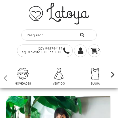
(27) 99879-1187
0
Seg. a Sexta 8:00 as 18:00
NOVIDADES
VESTIDO
BLUSA