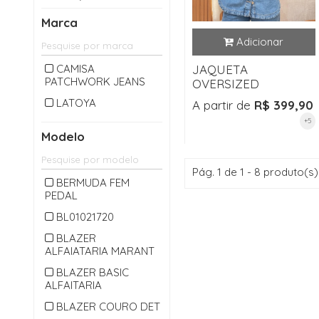
CALÇA LONGA
Marca
CAMISA
CARDIGAM
CAMISA
JAQUETA
PATCHWORK JEANS
CASACO
OVERSIZED
CASAQUETO
LATOYA
A partir de
R$ 399,90
+5
CHAPEU
Modelo
CINTO
COLETE
Pág. 1 de 1 - 8 produto(s)
BERMUDA FEM
CONJUNTO
PEDAL
CROPPED
BL01021720
JAQUETA
BLAZER
ALFAIATARIA MARANT
JARDINEIRA
BLAZER BASIC
JEANS
ALFAITARIA
MACACAO
BLAZER COURO DET
MACAQUINHO