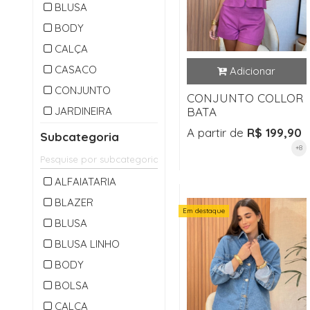
BLUSA
BODY
CALÇA
CASACO
CONJUNTO
CONJUNTO COLLOR
JARDINEIRA
BATA
MACACAO
A partir de
R$ 199,90
Subcategoria
+8
OUTLET
PARKA
ALFAIATARIA
SAIA
BLAZER
Em destaque
SHORTS
BLUSA
VESTIDO
BLUSA LINHO
BODY
BOLSA
CALÇA