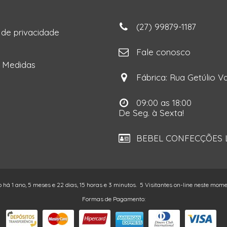
(27) 99879-1187
a de privacidade
ga
Fale conosco
e Medidas
Fábrica: Rua Getúlio Va
09:00 as 18:00
De Seg. à Sexta!
BEBEL CONFECÇÕES LT
o há 1 ano, 5 meses e 22 dias, 15 horas e 3 minutos.
5 Visitantes on-line neste mom
Formas de Pagamento: