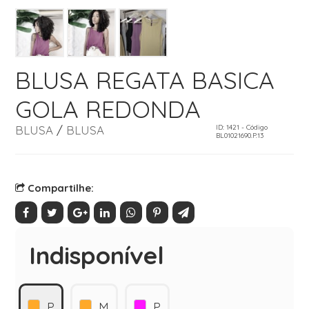
BLUSA REGATA BASICA
GOLA REDONDA
BLUSA
/
BLUSA
ID: 1421 - Código
BL01021690.P.13
Compartilhe:
Indisponível
P
M
P