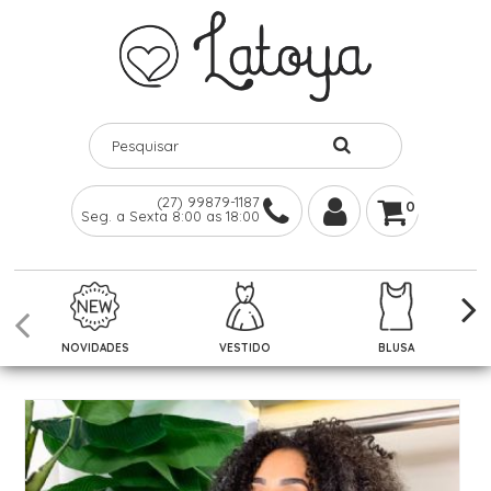
(27) 99879-1187
0
Seg. a Sexta 8:00 as 18:00
NOVIDADES
VESTIDO
BLUSA