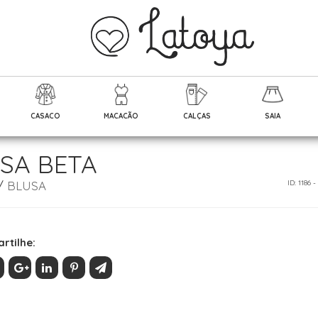
CASACO
MACACÃO
CALÇAS
SAIA
SA BETA
/
BLUSA
ID: 1186 
rtilhe: