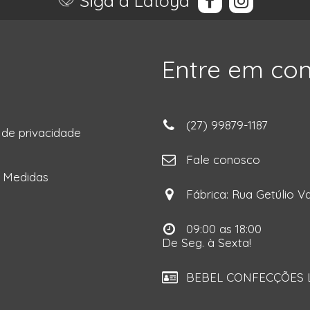
Siga a Latoya
Entre em co
(27) 99879-1187
a de privacidade
ga
Fale conosco
e Medidas
Fábrica: Rua Getúlio Va
09:00 as 18:00
De Seg. à Sexta!
BEBEL CONFECÇÕES LT