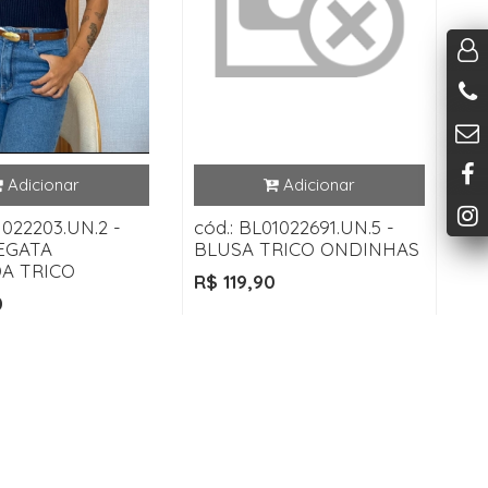
1022203.UN.2 -
cód.: BL01022691.UN.5 -
EGATA
BLUSA TRICO ONDINHAS
A TRICO
R$ 119,90
0