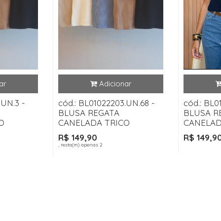
.UN.3 -
cód.: BL01022203.UN.68 -
cód.: BL0
BLUSA REGATA
BLUSA R
O
CANELADA TRICO
CANELAD
R$ 149,90
R$ 149,9
, resta(m) apenas 2