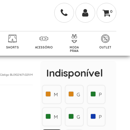
0
SHORTS
ACESSÓRIO
MODA
OUTLET
PRAIA
Indisponível
- Código BL01021671.029.M
M
G
P
M
G
P