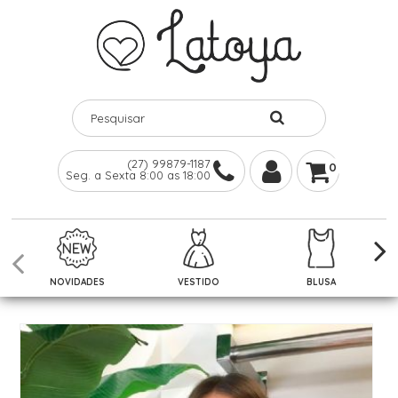
(27) 99879-1187
0
Seg. a Sexta 8:00 as 18:00
NOVIDADES
VESTIDO
BLUSA