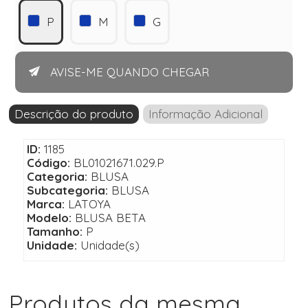
P
M
G
AVISE-ME QUANDO CHEGAR
Descrição do produto
Informação Adicional
ID:
1185
Código:
BL01021671.029.P
Categoria:
BLUSA
Subcategoria:
BLUSA
Marca:
LATOYA
Modelo:
BLUSA BETA
Tamanho:
P
Unidade:
Unidade(s)
Produtos da mesma