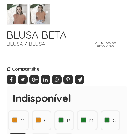
BLUSA BETA
BLUSA
/
BLUSA
ID: 1185 - Código
BL01021671.029.P
Compartilhe:
Indisponível
M
G
P
M
G