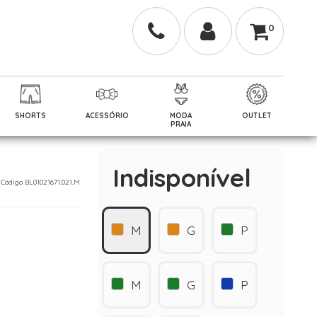
0
SHORTS
ACESSÓRIO
MODA
OUTLET
PRAIA
Indisponível
- Código BL01021671.021.M
M
G
P
M
G
P