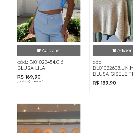
cód.: Bl01022454.G.6 -
cód.:
BLUSA LILA
BL01022608.UN.
BLUSA GISELE T
R$ 169,90
, resta(m) apenas 1
R$ 189,90