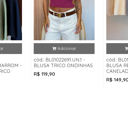
cód.: BL01022691.UN.1 -
cód.: BL0
MARROM -
BLUSA TRICO ONDINHAS
BLUSA R
RICO
CANELAD
R$ 119,90
R$ 149,9