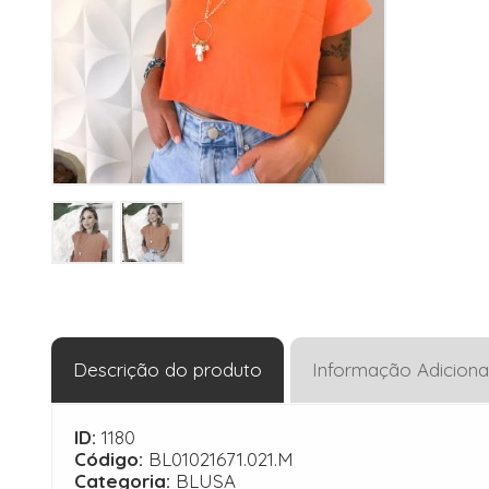
Descrição do produto
Informação Adiciona
ID:
1180
Código:
BL01021671.021.M
Categoria:
BLUSA