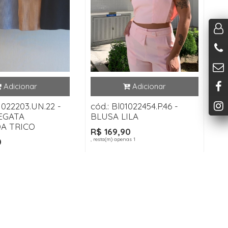
1022203.UN.22 -
cód.: Bl01022454.P.46 -
EGATA
BLUSA LILA
A TRICO
R$ 169,90
, resta(m) apenas 1
0