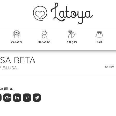
CASACO
MACACÃO
CALÇAS
SAIA
SA BETA
/
BLUSA
ID: 1180 
rtilhe: