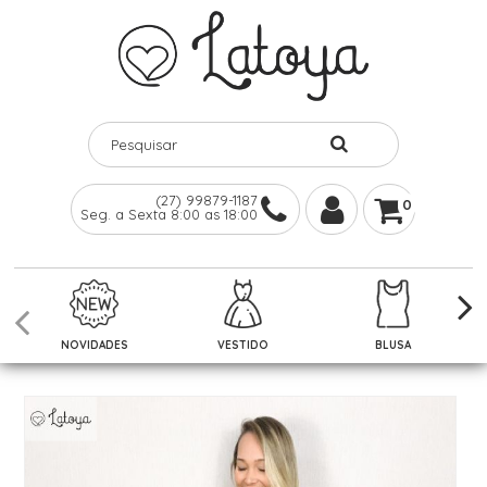
(27) 99879-1187
0
Seg. a Sexta 8:00 as 18:00
NOVIDADES
VESTIDO
BLUSA