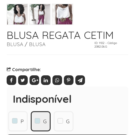
BLUSA REGATA CETIM
BLUSA
/
BLUSA
ID: 1102 - Código
2082.06.G
Compartilhe:
Indisponível
P
G
G