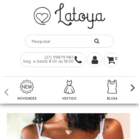
(27) 99879-1187
0
Seg. a Sexta 8:00 as 18:00
NOVIDADES
VESTIDO
BLUSA