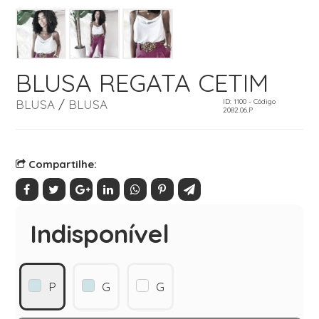
BLUSA REGATA CETIM
BLUSA
/
BLUSA
ID: 1100 - Código
2082.06.P
Compartilhe:
Indisponível
P
G
G