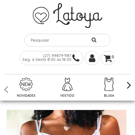
(27) 99879-1187
0
Seg. a Sexta 8:00 as 18:00
NOVIDADES
VESTIDO
BLUSA